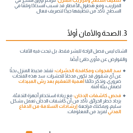
تنظيف أسطح ومزاريب المنزل:
تتراكم أوراق الشجر في
المزاريب، ومع هطول الأمطار قد تسبب انسدادًا وتلفًا في
السطح. تأكد من تنظيفها جيدًا لتصريف فعال.
3. الصحة والأمان أولًا
الشتاء ليس فصل الراحة للبشر فقط، بل تبحث فيه الآفات
والقوارض عن مأوى دافئ أيضًا.
سد الفجوات ومكافحة الحشرات:
تفقد محيط المنزل بحثًا
عن أي شقوق قد تكون مدخلًا للحشرات. سد هذه الفتحات
ضروري، وتذكر دائمًا
أهمية التعقيم بعد رش المبيدات
لضمان بيئة آمنة.
فحص كاشفات الدخان:
مع زيادة استخدام أجهزة التدفئة،
يزداد خطر الحرائق. تأكد من أن كاشفات الدخان تعمل بشكل
سليم، ويمكنك مراجعة
إرشادات السلامة من الدفاع
المدني
لمزيد من المعلومات.