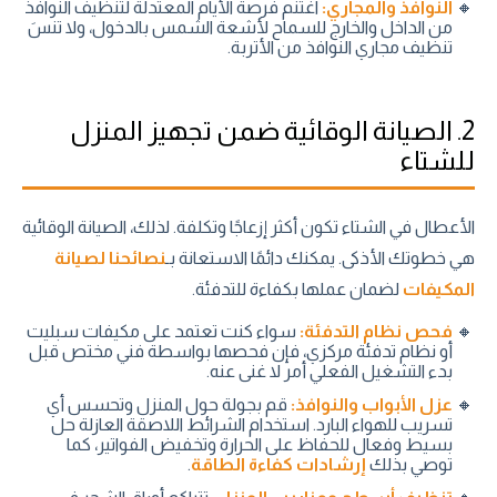
النوافذ والمجاري:
اغتنم فرصة الأيام المعتدلة لتنظيف النوافذ
من الداخل والخارج للسماح لأشعة الشمس بالدخول، ولا تنسَ
تنظيف مجاري النوافذ من الأتربة.
2. الصيانة الوقائية ضمن تجهيز المنزل
للشتاء
الأعطال في الشتاء تكون أكثر إزعاجًا وتكلفة. لذلك، الصيانة الوقائية
هي خطوتك الأذكى. يمكنك دائمًا الاستعانة بـ
نصائحنا لصيانة
المكيفات
لضمان عملها بكفاءة للتدفئة.
فحص نظام التدفئة:
سواء كنت تعتمد على مكيفات سبليت
أو نظام تدفئة مركزي، فإن فحصها بواسطة فني مختص قبل
بدء التشغيل الفعلي أمر لا غنى عنه.
عزل الأبواب والنوافذ:
قم بجولة حول المنزل وتحسس أي
تسريب للهواء البارد. استخدام الشرائط اللاصقة العازلة حل
بسيط وفعال للحفاظ على الحرارة وتخفيض الفواتير، كما
توصي بذلك
إرشادات كفاءة الطاقة
.