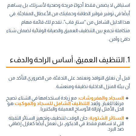
استباقي لا يضمن فقط أجواءً مريحة وصحية لأسرتك، بل يساهم
أيضًا في توفير فواتير الطاقة وحمايتك من الأعطال المفاجئة. في
هذا الدليل الشامل من “ستار فاب”، نقدم لك قائمة مهام
متكاملة تجمع بين التنظيف العميق والصيانة الوقائية لضمان شتاء
دافئ وآمن.
1. التنظيف العميق: أساس الراحة والدفء
قبل أن نغلق النوافذ ونعتمد على التدفئة، من الضروري التأكد من
أن بيئة المنزل الداخلية نظيفة ومنعشة.
السجاد والمفروشات:
مع زيادة استخدامها في الشتاء، تصبح
مرتعًا للغبار. ويُعد
التنظيف الشامل للسجاد والموكيت
هو
الحل الأمثل لإزالة الأوساخ العميقة والبكتيريا.
الستائر الشتوية:
حان الوقت لتنظيف وتجهيز الستائر الثقيلة
التي لا تساهم فقط في الديكور، بل تعمل أيضًا كعازل إضافي
ضد البرد.