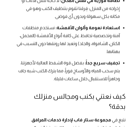
نظافة فورية في نفس المكان:
لا حاجة لنقل الأثاث أو
إخراجه من المنزل؛ فِرقنا تقوم بتنظيف الكنب وهو في
مكانه بكل سهولة وبدون أي فوضى.
استعادة نعومة وألوان الأقمشة:
نستخدم منظفات
آمنة وتخصصية تحافظ على كافة أنواع الأقمشة (المخمل،
الكتان، الشامواه، والجلد) وتعيد لها رونقها دون التسبب في
بهتانها.
تجفيف سريع جداً:
بفضل قوة الشفط العالية لأجهزتنا،
يتم سحب المياه والأوساخ فوراً، مما يترك الكنب شبه جاف
وجاهزاً للاستقبال خلال ساعات قليلة.
كيف نعتني بكنب ومجالس منزلك
بدقة؟
نتبع في
مجموعة ستار فاب لإدارة خدمات المرافق