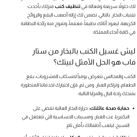
لك حلولاً سريعة وفعالة في
تنظيف كنب
منزلك بأحدث
تقنيات البخار. بالتالي، نضمن لك إزالة أصعب البقع والروائح
الكريهة، ليعود أثاثك نظيفاً، معقماً، وتفوح منه رائحة النظافة
في كافة أنحاء المملكة.
ليش غسيل الكنب بالبخار من ستار
فاب هو الحل الأمثل لبيتك؟
الكنب والمجالس تتعرض يومياً لانسكاب المشروبات، بقع
الطعام، وتراكم الغبار. ومن ثم، فإن اختيارك لخدماتنا المتطورة
يمنحك راحة البال والمزايا التالية:
حماية صحة عائلتك:
حرارة البخار العالية تقضي على
البكتيريا، عث الغبار، ومسببات الحساسية التي تتغلغل في
النسيج، ليلعب أطفالك بأمان تام.