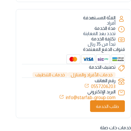
مرونة الجلد وتمنحه لمعاناً فاخراً وملمساً ناعماً.
نعم، بكل تأكيد. باقة تنظيف الكنب والمجالس تشمل
تنظيف وتعقيم كافة المخدات، المساند، ومساند الأذرع
التابعة للطقم، لضمان نظافة متكاملة وتوحيد لون النسيج
الفئة المستهدفة
في كافة أجزاء الجلسة.
أفراد
مدة الخدمة
تحدد بعد المعاينة
تكلفة الخدمة
تبدأ من 35 ريال
قنوات الدفع المعتمدة
تصنيف الخدمة
خدمات الأفراد والمنازل
خدمات التنظيف
رقم الهاتف
0557206203
البريد الإلكتروني
info@starfab-group.com
طلب الخدمة
خدمات ذات صلة