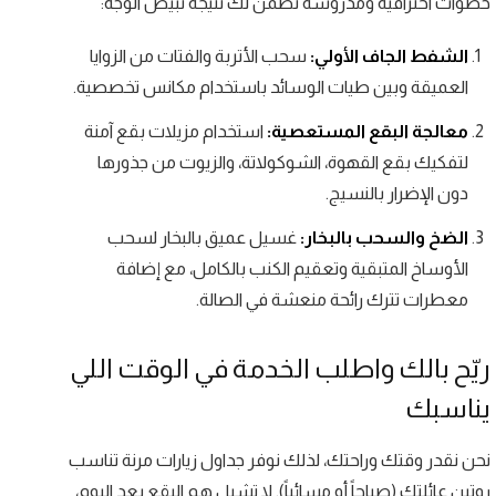
خطوات احترافية ومدروسة تضمن لك نتيجة تبيّض الوجه:
الشفط الجاف الأولي:
سحب الأتربة والفتات من الزوايا
العميقة وبين طيات الوسائد باستخدام مكانس تخصصية.
معالجة البقع المستعصية:
استخدام مزيلات بقع آمنة
لتفكيك بقع القهوة، الشوكولاتة، والزيوت من جذورها
دون الإضرار بالنسيج.
الضخ والسحب بالبخار:
غسيل عميق بالبخار لسحب
الأوساخ المتبقية وتعقيم الكنب بالكامل، مع إضافة
معطرات تترك رائحة منعشة في الصالة.
ريّح بالك واطلب الخدمة في الوقت اللي
يناسبك
نحن نقدر وقتك وراحتك، لذلك نوفر جداول زيارات مرنة تناسب
روتين عائلتك (صباحاً أو مسائياً). لا تشيل هم البقع بعد اليوم،