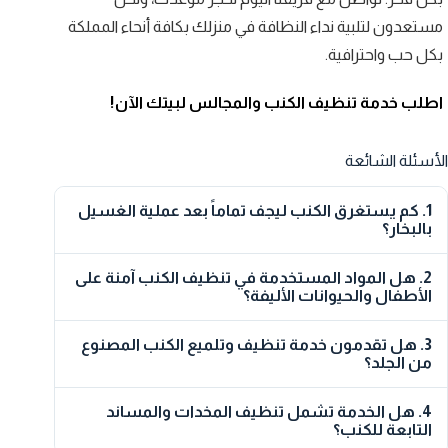
مستعدون لتلبية نداء النظافة في منزلك بكافة أنحاء المملكة
بكل حب واحترافية.
اطلب خدمة تنظيف الكنب والمجالس لبيتك الآن!
الأسئلة الشائعة
1. كم يستغرق الكنب ليجف تماماً بعد عملية الغسيل
بالبخار؟
بفضل أجهزة الشفط الصناعية التي نستخدمها في
2. هل المواد المستخدمة في تنظيف الكنب آمنة على
مجموعة ستار فاب لإدارة خدمات المرافق، يتم سحب
الأطفال والحيوانات الأليفة؟
معظم المياه أثناء الغسيل. لذلك، يحتاج الكنب فقط من
ساعة إلى 3 ساعات كحد أقصى ليجف تماماً ويكون جاهزاً
بالتأكيد. سلامة عائلتك هي أولويتنا القصوى. نحن نعتمد
للجلوس.
3. هل تقدمون خدمة تنظيف وتلميع الكنب المصنوع
على منظفات صديقة للبيئة ومواد تعقيم آمنة ومصرح بها،
من الجلد؟
ولا تترك أي روائح كيميائية مزعجة أو بقايا تسبب الحساسية
للجلد أو الجهاز التنفسي.
نعم، لدينا فِرق متخصصة في العناية بالكنب الجلدي.
4. هل الخدمة تشمل تنظيف المخدات والمساند
نستخدم مواد تنظيف خاصة لا تسبب جفاف الجلد أو
التابعة للكنب؟
تشققه، تليها عملية تلميع وترطيب بمواد تحافظ على