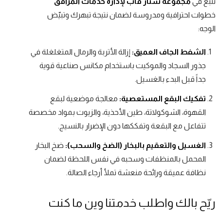
نتبع في
مجموعة ستار فاب لإدارة خدمات المرافق
خطوات احترافية ومدروسة لضمان نتيجة تبهرك وتبيّض
الوجه:
الشفط الجاف العميق:
إزالة الأتربة والرمال المتغلغلة في
جذور السجاد والموكيت باستخدام مكانس صناعية قوية
جداً قبل البدء بالغسيل.
تفكيك البقع المستعصية:
معالجة موضعية لبقع
القهوة، الشوكولاتة، طين الأحذية، والزيوت بمواد مخصصة
تتفاعل مع البقعة وتفككها دون الإضرار بالنسيج.
الغسيل والتعقيم بالبخار (الضخ والسحب):
ضخ البخار
المحمل بالمنظفات وسحبه في نفس اللحظة لضمان
نظافة عميقة ورائحة منعشة تملأ أرجاء الصالة.
ريّح بالك واطلب خدمتنا وين ما كنت