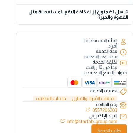
أقصى ليجف تماماً ويكون جاهزاً للمشي عليه.
بالتأكيد. سلامة عائلتك هي أولويتنا، لذلك نستخدم مواد
4. هل تضمنون إزالة كافة البقع المستعصية مثل
تنظيف وتعقيم صديقة للبيئة ومصرحة، خالية من المواد
القهوة والحبر؟
الكيميائية القاسية، ولا تترك أي بقايا ضارة أو روائح نفاذة
تسبب الحساسية.
فريقنا الفني مدرب على التعامل مع كافة أنواع البقع بمواد
تخصصية. نقوم بإزالة بقع القهوة، الحبر، والدهون بنسبة
نجاح عالية جداً، مع الحرص التام على عدم الإضرار بنسيج
الفئة المستهدفة
وألوان السجادة الأصلية.
أفراد
مدة الخدمة
تحدد بعد المعاينة
تكلفة الخدمة
تبدأ من 10 ريالات
قنوات الدفع المعتمدة
تصنيف الخدمة
خدمات الأفراد والمنازل
خدمات التنظيف
رقم الهاتف
0557206203
البريد الإلكتروني
info@starfab-group.com
طلب الخدمة