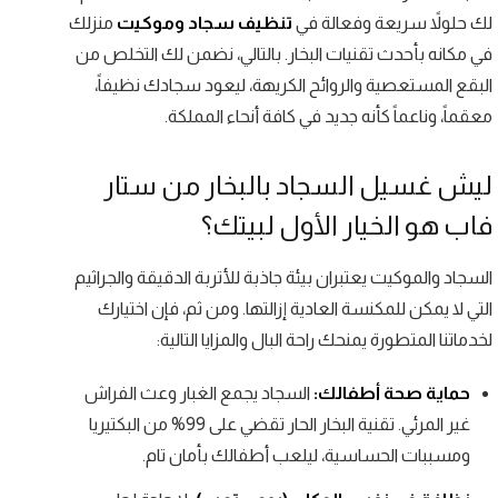
لك حلولاً سريعة وفعالة في
تنظيف سجاد وموكيت
منزلك
في مكانه بأحدث تقنيات البخار. بالتالي، نضمن لك التخلص من
البقع المستعصية والروائح الكريهة، ليعود سجادك نظيفاً،
معقماً، وناعماً كأنه جديد في كافة أنحاء المملكة.
ليش غسيل السجاد بالبخار من ستار
فاب هو الخيار الأول لبيتك؟
السجاد والموكيت يعتبران بيئة جاذبة للأتربة الدقيقة والجراثيم
التي لا يمكن للمكنسة العادية إزالتها. ومن ثم، فإن اختيارك
لخدماتنا المتطورة يمنحك راحة البال والمزايا التالية:
حماية صحة أطفالك:
السجاد يجمع الغبار وعث الفراش
غير المرئي. تقنية البخار الحار تقضي على 99% من البكتيريا
ومسببات الحساسية، ليلعب أطفالك بأمان تام.