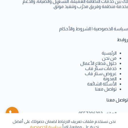
لك بين خدمات النظافة العميقة، التشغيل والصيانة، والدعم
بخدمة منظمة وفريق مدرّب وتنفيذ موثّق.
سياسة الخصوصية
|
الشروط والأحكام
روابط
الرئيسية
من نحن
حلول قطاع الأعمال
خدمات ستار فاب
عروض ستار فاب
المدونة
الأسئلة الشائعة
تواصل معنا
تواصل معنا
الهاتف:
0557206203
البريد:
info@starfab-group.com
نحن نستخدم ملفات تعريف الارتباط لضمان حصولك على أفضل
العنوان:
مركز السحاب جدة حي الواحه الدور الاول
تجربة على موقعنا، اقرأ
سياسية الخصوصية
.