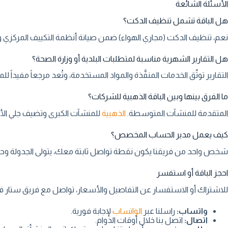
الأسئلة الشائعة
هل الباقة تشمل تنظيف الدكت؟
نعم، تنظيف الدكت (مجاري الهواء) ضمن صيانة أنظمة التكييف المركزي وا
هل التقارير الشهرية مناسبة لمتطلبات البلدية أو وزارة الصحة؟
التقارير توثّق الخدمات المنفَّذة والمواد المستخدمة، وتُعد مرجعاً مفيداً ل
ما الفرق بينها وبين الباقة الذهبية للشركات؟
المتقدمة للمنشآت المتوسطة.
الذهبية
للمنشآت الكبرى وتضيف جلي الأرضيات وأولوية
كيف يعمل مدير الحساب المخصص؟
شخص واحد من فريقنا يكون نقطة تواصل ثابتة معك، يتولى الجدولة وحل 
احجز الباقة أو استفسر
للاشتراك أو الاستفسار عن التفاصيل والأسعار، تواصل مع فريق ستار ف
واتساب:
راسلنا عبر
الواتساب
لإجابة فورية.
اتصال:
اتصل بنا خلال أوقات الدوام.