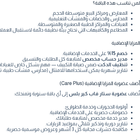
لمن تناسب هذه الباقة؟
المعارض ومراكز البيع متوسطة الحجم.
المدارس والحضانات والمنشآت التعليمية.
العيادات والمراكز الطبية الصغيرة والمتوسطة.
المطاعم والكافيهات التي تحتاج بيئة نظيفة دائمة لاستقبال العملاء
المزايا الإضافية
خصم 15%
على الخدمات الإضافية.
مدير حساب مخصص
لمتابعة كل الطلبات والتنسيق.
تنظيف الدكت
ضمن صيانة التكييف — مهم بشكل خاص للعيادات
تقارير شهرية يمكن استخدامها للامتثال (مدارس، منشآت طبية، ترا
أضف عضوية المزايا الإضافية (Care Plus)
تُضاف
عضوية ستار فاب كير بلس
إلى أي باقة سنوية وتمنحك:
أولوية الحجوزات وخدمة الطوارئ.
خصومات حصرية على الخدمات الإضافية.
مدير خدمة مخصص لمتابعة طلباتك.
تقارير دورية وتذكير تلقائي بمواعيد الزيارات.
مكافحة حشرات مجانية كل 3 أشهر وعروض موسمية حصرية.