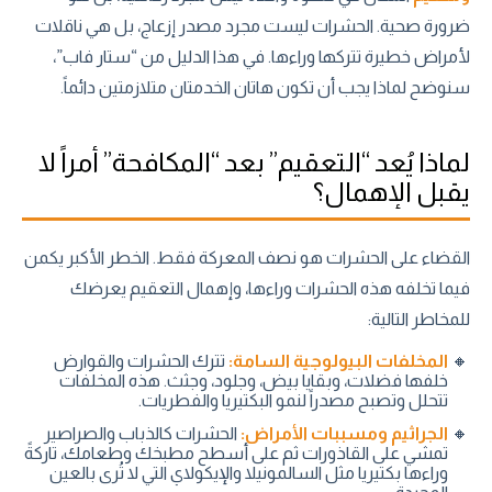
ضرورة صحية. الحشرات ليست مجرد مصدر إزعاج، بل هي ناقلات
لأمراض خطيرة تتركها وراءها. في هذا الدليل من “ستار فاب”،
سنوضح لماذا يجب أن تكون هاتان الخدمتان متلازمتين دائماً.
لماذا يُعد “التعقيم” بعد “المكافحة” أمراً لا
يقبل الإهمال؟
القضاء على الحشرات هو نصف المعركة فقط. الخطر الأكبر يكمن
فيما تخلفه هذه الحشرات وراءها، وإهمال التعقيم يعرضك
للمخاطر التالية:
المخلفات البيولوجية السامة:
تترك الحشرات والقوارض
خلفها فضلات، وبقايا بيض، وجلود، وجثث. هذه المخلفات
تتحلل وتصبح مصدراً لنمو البكتيريا والفطريات.
الجراثيم ومسببات الأمراض:
الحشرات كالذباب والصراصير
تمشي على القاذورات ثم على أسطح مطبخك وطعامك، تاركةً
وراءها بكتيريا مثل السالمونيلا والإيكولاي التي لا تُرى بالعين