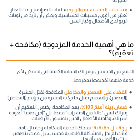
المجردة.
مسببات الحساسية والربو:
مخلفات الصراصير وعث الغبار
تعتبر من أقوى مسببات الحساسية، ويمكن أن تزيد من نوبات
الربو لدى الأطفال وكبار السن.
ما هي أهمية الخدمة المزدوجة (مكافحة +
تعقيم)؟
الجمع بين الخدمتين يوفر لك الحماية الكاملة التي لا يمكن لأي
خدمة منهما تقديمها بمفردها.
القضاء على المصدر والمخاطر:
المكافحة تقتل الحشرة
(المصدر)، والتعقيم يقتل ما تركته الحشرة من جراثيم (المخاطر).
ضمان بيئة آمنة 100%:
بعد المكافحة، يضمن التعقيم أن
منزلك ليس “خالياً من الحشرات” فقط، بل “آمن صحياً” لعودة
أسرتك، وخاصة الأطفال الذين يلمسون الأرضيات.
راحة بال حقيقية:
تمنحك الخدمة المتكاملة راحة بال تامة،
فأنت لم تحل المشكلة الظاهرية فحسب، بل قمت بتطهير
بيتك بالكامل من آثارها.