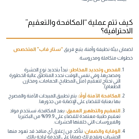
كيف تتم عملية “المكافحة والتعقيم”
الاحترافية؟
لضمان بيئة نظيفة وآمنة، يتبع فريق
“ستار فاب” المتخصص
خطوات متكاملة ومدروسة:
الفحص وتحديد المخاطر:
نبدأ بتحديد نوع الحشرة
ومصدرها، وفي نفس الوقت نحدد المناطق عالية الخطورة
التي تحتاج لتعقيم (مثل المطابخ، الحمامات، ومخازن
الطعام).
المكافحة الآمنة أولاً:
يتم تطبيق المبيدات الآمنة والمصرح
بها بعناية للقضاء على الإصابة من جذورها.
التعقيم والتطهير العميق:
بعد المكافحة، نستخدم مواد
تعقيم طبية معتمدة للقضاء على 99.9% من البكتيريا
والفيروسات التي خلفتها الحشرات.
الوقاية والضمان:
نتأكد من إغلاق أي منافذ قد تعود منها
الحشرات ونقدم لك ضماناً على الخدمة لراحة بالك.