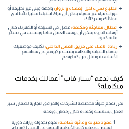
انطباع سيء لدى العملاء والزوار:
واجهة مبنى غير نظيفة أو
دورات مياه غير مهيأة يمكن أن تترك انطباعاً سلبياً دائماً لدى
عملائك وشركائك.
أعطال مفاجئة ومكلفة:
عطل في السباكة أو الكهرباء خلال
أوقات الذروة يمكن أن يوقف العمل تماماً ويتسبب في خسائر
مالية كبيرة.
زيادة الأعباء على فريق العمل الداخلي:
تكليف موظفيك
بمهام الصيانة والنظافة يشتت تركيزهم عن مهامهم
الأساسية ويقلل من كفاءتهم.
كيف تدعم “ستار فاب” أعمالك بخدمات
متكاملة؟
نحن نقدم حلولاً مخصصة للشركات والمرافق التجارية لضمان سير
العمل بسلاسة وكفاءة خلال رمضان وبعده:
عقود صيانة وقائية شاملة:
نقوم بجدولة زيارات دورية
لفحص وصيانة كافة الأنظمة الحيوية في المبنى (كهرباء،