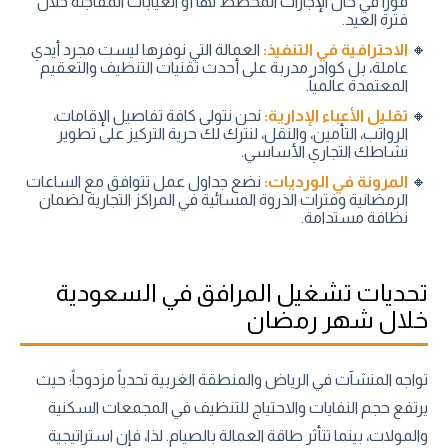
فوراً في حال الإجازات المخطط لها أو الغيابات المفاجئة خلال
فترة العيد.
الاحترافية في التنفيذ:
العمالة التي نوفرها ليست مجرد أيدي
عاملة، بل كوادر مدربة على أحدث تقنيات التنظيف والتعقيم
المعتمدة عالمياً.
تقليل الأعباء الإدارية:
نحن نتولى كافة تفاصيل الإقامات،
الرواتب، التأمين، والنقل، لنترك لك حرية التركيز على تطوير
نشاطك التجاري الأساسي.
المرونة في الورديات:
نضع جداول عمل تتوافق مع الساعات
الرمضانية وفترات الذروة المسائية في المراكز التجارية لضمان
نظافة مستدامة.
تحديات تشغيل المرافق في السعودية
خلال شهر رمضان
تواجه المنشآت في الرياض والمنطقة الغربية تحدياً مزدوجاً؛ حيث
يرتفع حجم النفايات والاحتياج للتنظيف في المجمعات السكنية
والمولات، بينما تتأثر طاقة العمالة بالصيام. لذا، فإن استراتيجية