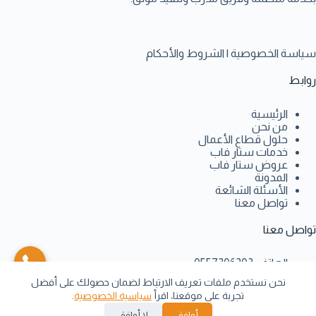
سياسة الخصوصية
|
الشروط والأحكام
روابط
الرئيسية
من نحن
حلول قطاع الأعمال
خدمات ستار فاب
عروض ستار فاب
المدونة
الأسئلة الشائعة
تواصل معنا
تواصل معنا
الهاتف:
0557206203
البريد:
info@starfab-group.com
نحن نستخدم ملفات تعريف الارتباط لضمان حصولك على أفضل
العنوان:
مركز السحاب جدة حي الواحه الدور الاول
تجربة على موقعنا، اقرأ
سياسية الخصوصية
.
مكتب رقم 101
© 2026
ستار فاب
. جميع حقوق النشر محفوظة
أوافق
لا أوافق