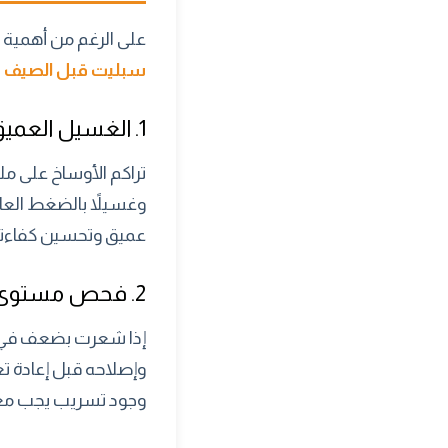
على الرغم من أهمية 
سبليت قبل الصيف
ت
1. الغسيل العميق لملفات التبريد (Coils)
تراكم الأوساخ على ملف
وغسيلاً بالضغط العا
عميق وتحسين كفاءته
2. فحص مستوى الفريون (غاز التبريد)
إذا شعرت بضعف في ال
وإصلاحه قبل إعادة تع
وجود تسريب يجب معا