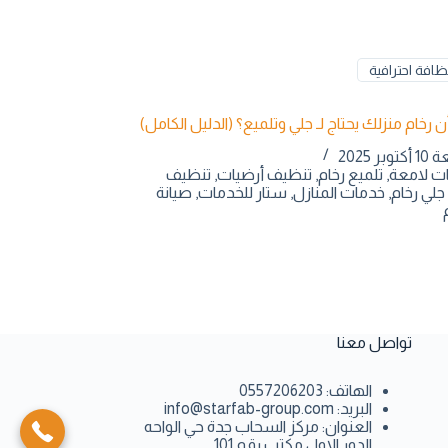
افة احترافية
 رخام منزلك يحتاج لـ جلي وتلميع؟ (الدليل الكامل)
وبر 2025
ات لامعة
,
تلميع رخام
,
تنظيف أرضيات
,
تنظيف
جلي رخام
,
خدمات المنازل
,
ستار للخدمات
,
صيانة
تواصل معنا
الهاتف:
0557206203
البريد:
info@starfab-group.com
العنوان:
مركز السحاب جدة حي الواحه
الدور الاول مكتب رقم 101