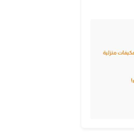
كيفات منزلية
!