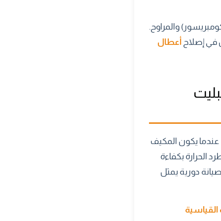
ومبريسور) والمراوح.
ن في إصلاح
أعطال
بليت
. عندما يكون المكيف
د الحرارة بكفاءة
يانة دورية يمثل
القياسية