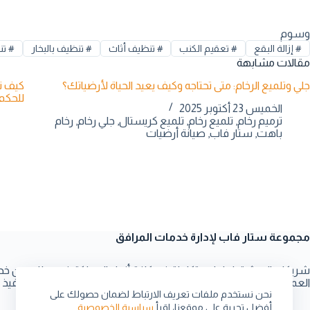
وسوم
#
إزالة البقع
#
تعقيم الكنب
#
تنظيف أثاث
#
تنظيف بالبخار
#
تن
مقالات مشابهة
جلي وتلميع الرخام: متى تحتاجه وكيف يعيد الحياة لأرضياتك؟
للحكم
الخميس 23 أكتوبر 2025
ترميم رخام
,
تلميع رخام
,
تلميع كريستال
,
جلي رخام
,
رخام
باهت
,
ستار فاب
,
صيانة أرضيات
مجموعة ستار فاب لإدارة خدمات المرافق
شريكك الموثوق لحلول متكاملة في كافة أنحاء المملكة. نجمع لك بين خد
العميقة، التشغيل والصيانة، والدعم بخدمة منظمة وفريق مدرّب وتنفيذ م
نحن نستخدم ملفات تعريف الارتباط لضمان حصولك على
أفضل تجربة على موقعنا، اقرأ
سياسية الخصوصية
.